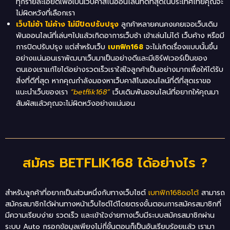
ทุกรายละเอียดเพื่อเป็นเว็บคาสิโนออนไลน์ที่ดีที่สุดในประเทศไทยคุณจะ
ไม่ผิดหวังที่เลือกเรา
เว็บไม่ช้า ไม่ค้าง ไม่มีปิดปรับปรุง
ลูกค้าหลายคนคงเคยเจอเว็บเดิม
พันออนไลน์ที่เล่นๆไปแล้วเกิดอาการเว็บช้า เข้าเล่นไม่ได้ เว็บค้าง หรือมี
การปิดปรับปรุง แต่สำหรับเว็บ
เบทฟิก168
จะไม่เกิดเรื่องแบบนั้นขึ้น
อย่างแน่นอนเราพัฒนาเว็บมาเป็นอย่างดีและมีเชิร์ฟเวอร์เป็นของ
ตนเองเราแก้ไขได้อย่างรวดเร็วเราใส่ใจลูกค้าเป็นอย่างมากเพื่อให้ได้รับ
สิ่งที่ดีที่สุด หากคุณกำลังมองหาเว็บคาสิโนออนไลน์ที่ดีที่สุดเราขอ
แนะนำเว็บของเรา
“betflik168”
เว็บเดิมพันออนไลน์ที่อยากให้คุณมา
สัมผัสแล้วคุณจะไม่ผิดหวังอย่างแน่นอน
สมัคร BETFLIK168 ได้อย่างไร ?
สำหรับลูกค้าที่อยากเป็นส่วนหนึ่งกับทางเว็บไซต์
เบทฟิก168ออโต้
สามารถ
สมัครสมาชิกได้ผ่านทางหน้าเว็บไซต์ได้โดยตรงขั้นตอนการสมัครสมาชิกที่
มีความเรียบง่าย รวดเร็ว และเข้าใจง่ายทางเว็บมีระบบสมัครสมาชิกผ่าน
ระบบ Auto กรอกข้อมูลเพียงไม่กี่ขั้นตอนก็เป็นอันเรียบร้อยแล้ว เรามา