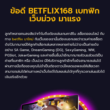
ข้อดี BETFLIX168 เบทฟิก
เว็บม่วง มาแรง
ลูกค้าหลายคนสงสัยว่าทำไมถึงต้องเล่นเกมคาสิโน สล็อตออนไลน์ กับ
ทาง
betflix มาใหม่
กับเว็บของเรานั้นต้องบอกเลยว่ารวมค่ายสล็อต
ดังไว้มากมายมีให้ลูกค้าเลือกเล่นหลากหลายค่ายไม่ว่าจะเป็นค่ายดัง
อย่าง SA Game, DreamGaming (DG), SexyGaming, WM,
PGSlot, JokerGaming และค่ายอื่นชั้นนำอีกมากมายล้วนแล้วแต่เป็น
ค่ายที่เบทฟิก หรือ เว็บม่วง มีให้บริการลูกค้าอีกทั้งยังสามารถเล่นได้
ผ่านทางมือถือของคุณไม่จำเป็นต้องดาวน์โหลดแอพลงให้เสียเวลา
สามารถเล่นได้ผ่านทางหน้าเว็บไซต์ได้เลยเล่นได้ทุกที่ทุกเวลาเล่นแล้วได้
เงินจริงอีกด้วย