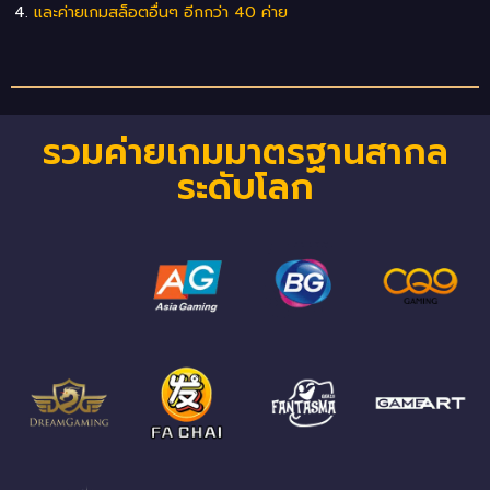
และค่ายเกมสล็อตอื่นๆ อีกกว่า 40 ค่าย
รวมค่ายเกมมาตรฐานสากล
ระดับโลก