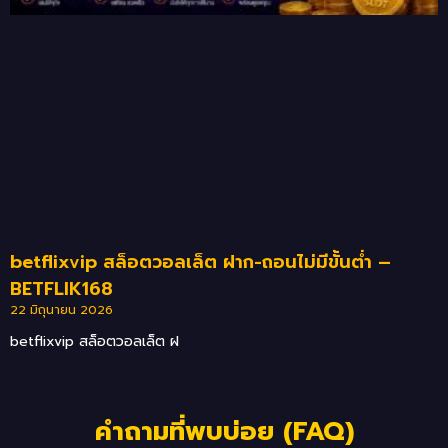
betflixvip สล็อตวอลเล็ต ฝาก-ถอนไม่มีขั้นต่ำ –
BETFLIK168
22 มิถุนายน 2026
betflixvip สล็อตวอลเล็ต ฝ
คำถามที่พบบ่อย (FAQ)