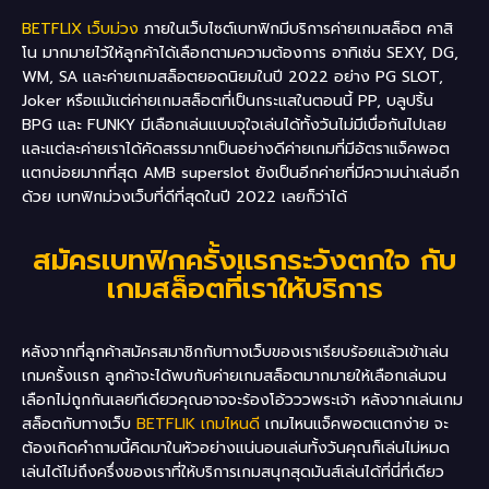
BETFLIX เว็บม่วง
ภายในเว็บไซต์เบทฟิกมีบริการค่ายเกมสล็อต คาสิ
โน มากมายไว้ให้ลูกค้าได้เลือกตามความต้องการ อาทิเช่น SEXY, DG,
WM, SA และค่ายเกมสล็อตยอดนิยมในปี 2022 อย่าง PG SLOT,
Joker หรือแม้แต่ค่ายเกมสล็อตที่เป็นกระแสในตอนนี้ PP, บลูปริ้น
BPG และ FUNKY มีเลือกเล่นแบบจุใจเล่นได้ทั้งวันไม่มีเบื่อกันไปเลย
และแต่ละค่ายเราได้คัดสรรมากเป็นอย่างดีค่ายเกมที่มีอัตราแจ็คพอต
แตกบ่อยมากที่สุด AMB superslot ยังเป็นอีกค่ายที่มีความน่าเล่นอีก
ด้วย เบทฟิกม่วงเว็บที่ดีที่สุดในปี 2022 เลยก็ว่าได้
สมัครเบทฟิกครั้งแรกระวังตกใจ กับ
เกมสล็อตที่เราให้บริการ
หลังจากที่ลูกค้าสมัครสมาชิกกับทางเว็บของเราเรียบร้อยแล้วเข้าเล่น
เกมครั้งแรก ลูกค้าจะได้พบกับค่ายเกมสล็อตมากมายให้เลือกเล่นจน
เลือกไม่ถูกกันเลยทีเดียวคุณอาจจะร้องโอ้วววพระเจ้า หลังจากเล่นเกม
สล็อตกับทางเว็บ
BETFLIK เกมไหนดี
เกมไหนแจ็คพอตแตกง่าย จะ
ต้องเกิดคำถามนี้คิดมาในหัวอย่างแน่นอนเล่นทั้งวันคุณก็เล่นไม่หมด
เล่นได้ไม่ถึงครึ่งของเราที่ให้บริการเกมสนุกสุดมันส์เล่นได้ที่นี่ที่เดียว