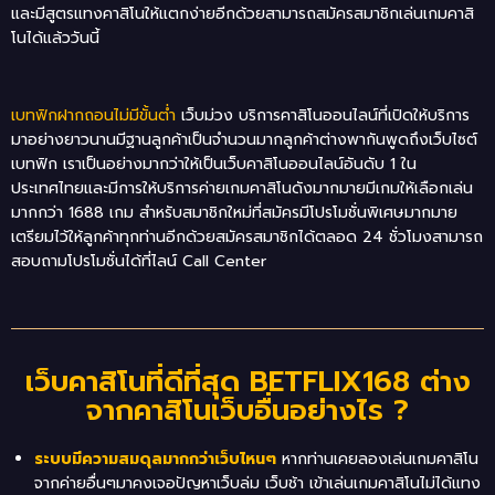
และมีสูตรแทงคาสิโนให้แตกง่ายอีกด้วยสามารถสมัครสมาชิกเล่นเกมคาสิ
โนได้แล้ววันนี้
เบทฟิกฝากถอนไม่มีขั้นต่ำ
เว็บม่วง บริการคาสิโนออนไลน์ที่เปิดให้บริการ
มาอย่างยาวนานมีฐานลูกค้าเป็นจำนวนมากลูกค้าต่างพากันพูดถึงเว็บไซต์
เบทฟิก เราเป็นอย่างมากว่าให้เป็นเว็บคาสิโนออนไลน์อันดับ 1 ใน
ประเทศไทยและมีการให้บริการค่ายเกมคาสิโนดังมากมายมีเกมให้เลือกเล่น
มากกว่า 1688 เกม สำหรับสมาชิกใหม่ที่สมัครมีโปรโมชั่นพิเศษมากมาย
เตรียมไว้ให้ลูกค้าทุกท่านอีกด้วยสมัครสมาชิกได้ตลอด 24 ชั่วโมงสามารถ
สอบถามโปรโมชั่นได้ที่ไลน์ Call Center
เว็บคาสิโนที่ดีที่สุด BETFLIX168 ต่าง
จากคาสิโนเว็บอื่นอย่างไร ?
ระบบมีความสมดุลมากกว่าเว็บไหนๆ
หากท่านเคยลองเล่นเกมคาสิโน
จากค่ายอื่นๆมาคงเจอปัญหาเว็บล่ม เว็บช้า เข้าเล่นเกมคาสิโนไม่ได้แทง