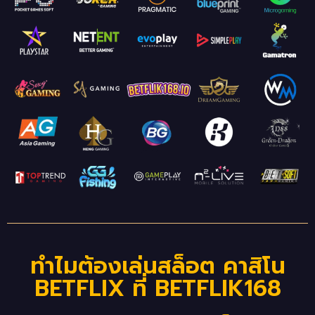
ทำไมต้องเล่นสล็อต คาสิโน
BETFLIX ที่ BETFLIK168