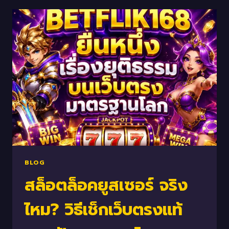
ไหน
แตก
ดี
ที่สุด?
อัปเดต
ตาราง
โบนัส
2026
–
BETFLIK168
BLOG
สล็อตล็อคยูสเซอร์ จริง
ไหม? วิธีเช็กเว็บตรงแท้