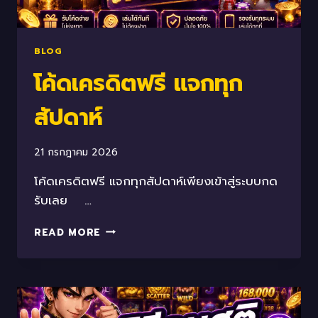
BLOG
โค้ดเครดิตฟรี แจกทุก
สัปดาห์
21 กรกฎาคม 2026
โค้ดเครดิตฟรี แจกทุกสัปดาห์เพียงเข้าสู่ระบบกด
รับเลย …
โค้ด
READ MORE
เครดิต
ฟรี
แจก
ทุก
สัปดาห์