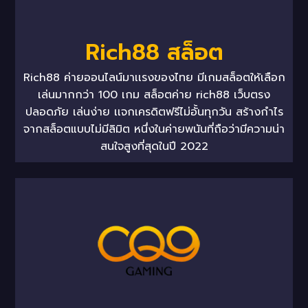
Rich88 สล็อต
Rich88 ค่ายออนไลน์มาเเรงของไทย มีเกมสล็อตให้เลือก
เล่นมากกว่า 100 เกม สล็อตค่าย rich88 เว็บตรง
ปลอดภัย เล่นง่าย เเจกเครดิตฟรีไม่อั้นทุกวัน สร้างกำไร
จากสล็อตแบบไม่มีลิมิต หนึ่งในค่ายพนันที่ถือว่ามีความน่า
สนใจสูงที่สุดในปี 2022