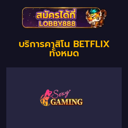
บริการคาสิโน BETFLIX
ทั้งหมด