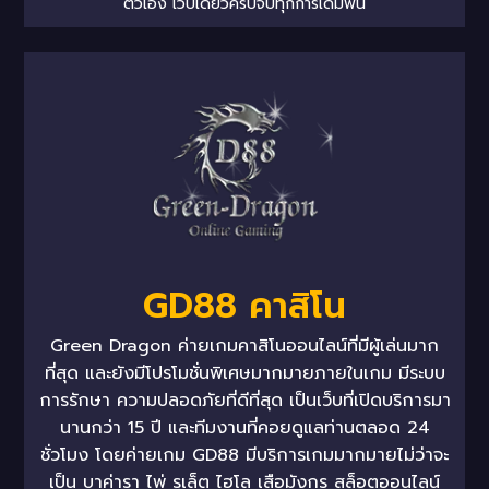
ตัวเอง เว็บเดียวครบจบทุกการเดิมพัน
GD88 คาสิโน
Green Dragon ค่ายเกมคาสิโนออนไลน์ที่มีผู้เล่นมาก
ที่สุด และยังมีโปรโมชั่นพิเศษมากมายภายในเกม มีระบบ
การรักษา ความปลอดภัยที่ดีที่สุด เป็นเว็บที่เปิดบริการมา
นานกว่า 15 ปี และทีมงานที่คอยดูแลท่านตลอด 24
ชั่วโมง โดยค่ายเกม GD88 มีบริการเกมมากมายไม่ว่าจะ
เป็น บาค่ารา ไพ่ รูเล็ต ไฮโล เสือมังกร สล็อตออนไลน์