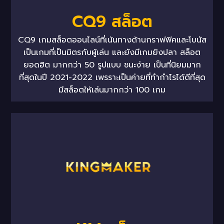
CQ9 สล็อต
CQ9 เกมสล็อตออนไลน์ที่เน้นทางด้านกราฟฟิคและโบนัส
เป็นเกมที่เป็นมิตรกับผู้เล่น และยังมีเกมยิงปลา สล็อต
ยอดฮิต มากกว่า 50 รูปแบบ ชนะง่าย เป็นที่นิยมมาก
ที่สุดในปี 2021-2022 เพรราะเป็นค่ายที่ทำกำไรได้ดีที่สุด
มีสล็อตให้เล่นมากกว่า 100 เกม