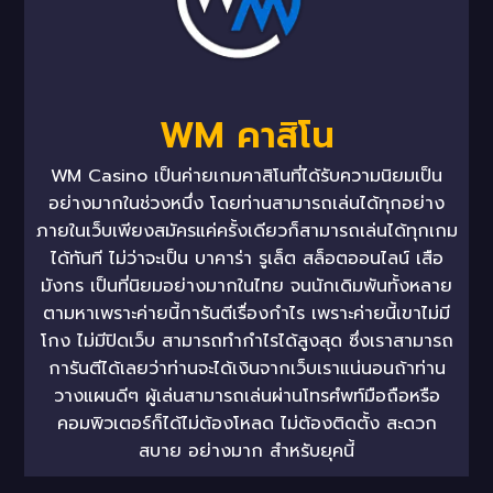
WM คาสิโน
WM Casino เป็นค่ายเกมคาสิโนที่ได้รับความนิยมเป็น
อย่างมากในช่วงหนึ่ง โดยท่านสามารถเล่นได้ทุกอย่าง
ภายในเว็บเพียงสมัครแค่ครั้งเดียวก็สามารถเล่นได้ทุกเกม
ได้ทันที ไม่ว่าจะเป็น บาคาร่า รูเล็ต สล็อตออนไลน์ เสือ
มังกร เป็นที่นิยมอย่างมากในไทย จนนักเดิมพันทั้งหลาย
ตามหาเพราะค่ายนี้การันตีเรื่องกำไร เพราะค่ายนี้เขาไม่มี
โกง ไม่มีปิดเว็บ สามารถทำกำไรได้สูงสุด ซึ่งเราสามารถ
การันตีได้เลยว่าท่านจะได้เงินจากเว็บเราแน่นอนถ้าท่าน
วางแผนดีๆ ผู้เล่นสามารถเล่นผ่านโทรศํพท์มือถือหรือ
คอมพิวเตอร์ก็ได้ไม่ต้องโหลด ไม่ต้องติดตั้ง สะดวก
สบาย อย่างมาก สำหรับยุคนี้