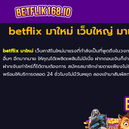
betflix มาใหม่ เว็บใหญ่ ม
betflix มาใหม่
เว็บคาสิโนใหม่มาแรงที่กำลังเป็นที่พูดถึงในว
อื่นๆ อีกมากมาย ให้คุณได้เพลิดเพลินไม่มีเบื่อ ฝากถอนเงินก
ฝากเงินเท่าไหร่ก็ได้ตามต้องการ สมัครสมาชิกง่ายดายเพียงไม่กี่ข
พร้อมให้บริการตลอด 24 ชั่วโมงไม่มีวันหยุด ลองเข้ามาสัมผัสกา