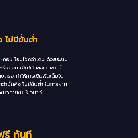
ม่มีขั้นต่ำ
ก-ถอน โอนไวกว่าเดิม ด้วยระบบ
หรือถอน เงินได้ตลอดเวลา ทำ
ดยตรง ทำให้การเดิมพันเต็มไป
่านั้นคือ ไม่มีขั้นต่ำ ในการฝาก
จ่ายไวภายใน 3 วินาที
รี ทันที