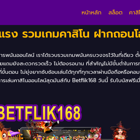
หน้าหลัก
สล็อต
คาสิ
าแรง รวมเกมคาสิโน ฝากถอนโอน
งการพนันออนไลน์ เราได้รวบรวมเกมพนันครบวงจรไว้ในที่เดียว ตั
็ง่ายแถมยังสะดวกรวดเร็ว ไม่ต้องรอนาน ที่สำคัญไม่มีขั้นต่ำใน
ั้นตอน ไม่ยุ่งยากซับซ้อนเล่นได้ทุกที่ทุกเวลาผ่านมือถือหรือคอมพิ
รเล่นคาสิโนออนไลน์สุดมันส์กับ Betflik168 วันนี้ รับโบนัสฟรีเมื