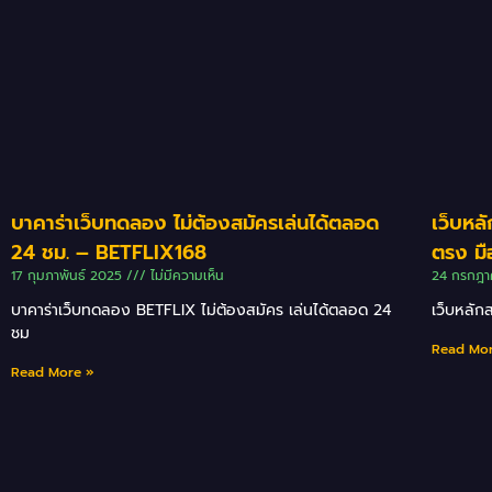
บาคาร่าเว็บทดลอง ไม่ต้องสมัครเล่นได้ตลอด
เว็บหล
24 ชม. – BETFLIX168
ตรง มือ
17 กุมภาพันธ์ 2025
ไม่มีความเห็น
24 กรกฎ
บาคาร่าเว็บทดลอง BETFLIX ไม่ต้องสมัคร เล่นได้ตลอด 24
เว็บหลัก
ชม
Read Mo
Read More »