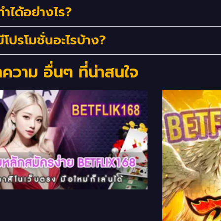
ทำได้อย่างไร?
ีโปรโมชั่นอะไรบ้าง?
ความ อื่นๆ ที่น่าสนใจ