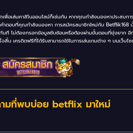
ชิกเพื่อเล่นคาสิโนออนไลน์ก็เช่นกัน หากคุณกำลังมองหาประสบการณ
คำตอบที่คุณกำลังมองหา การสมัครสมาชิกใหม่กับ Betflik168
น
นที ไม่ต้องกรอกข้อมูลซับซ้อนหรือต้องผ่านขั้นตอนที่ยุ่งยาก อีก
จสิ้น เครดิตฟรีที่ได้รับสามารถใช้ในการเล่นเกมต่าง ๆ บนเว็บไซต
มที่พบบ่อย betflix มาใหม่