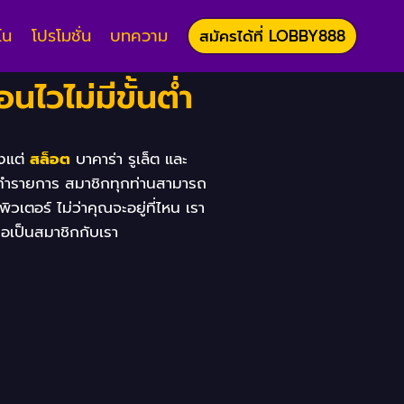
โน
โปรโมชั่น
บทความ
สมัครได้ที่ LOBBY888
ไวไม่มีขั้นต่ำ
้งแต่
สล็อต
บาคาร่า รูเล็ต และ
การทำรายการ สมาชิกทุกท่านสามารถ
วเตอร์ ไม่ว่าคุณจะอยู่ที่ไหน เรา
่อเป็นสมาชิกกับเรา