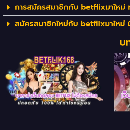
การสมัครสมาชิกกับ betflixมาใหม่ 
สมัครสมาชิกใหม่กับ betflixมาใหม่ ม
บท