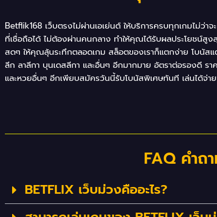
Betflik168 เว็บตรงไม่ผ่านเอเย่นต์ ให้บริการครบทุกเกมไม่ว
ที่เชื่อถือได้ ไม่ต้องผ่านคนกลาง ทำให้คุณได้รับผลประโยชน์ส
สดๆ ให้คุณลุ้นระทึกตลอดเกม สล็อตของเราก็แตกง่าย โบนัสแตก
ลีก ลาลีกา บุนเดสลีกา และอื่นๆ อีกมากมาย อัตราต่อรองดี รา
และหวยอื่นๆ อีกเพียบสมัครวันนี้รับโบนัสพิเศษทันที เล่นได้จ่
FAQ คำถาม
BETFLIX เว็บม่วงคืออะไร?