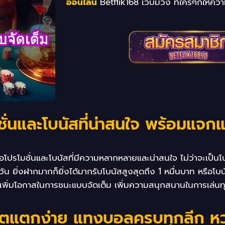
ออนไลน์
Betflik168 เว็บม่วง ที่ใครๆก็ให้คว
ั่นและโบนัสที่น่าสนใจ พร้อมแจก
อโปรโมชั่นและโบนัสที่มีความหลากหลายและน่าสนใจ ไม่ว่าจะเป็นโ
ัน ยิ่งฝากมากก็ยิ่งได้มากรับโบนัสสูงสุดถึง 1 หมื่นบาท หรือโบน
เพิ่มโอกาสในการชนะแบบจัดเต็ม เพิ่มความสนุกสนานในการเล่นท
ล็อตแตกง่าย แทงบอลครบทุกลีก 