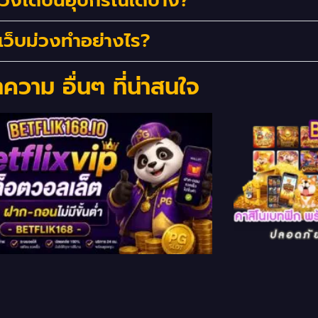
วงได้บนอุปกรณ์ใดบ้าง?
เว็บม่วงทำอย่างไร?
ความ อื่นๆ ที่น่าสนใจ