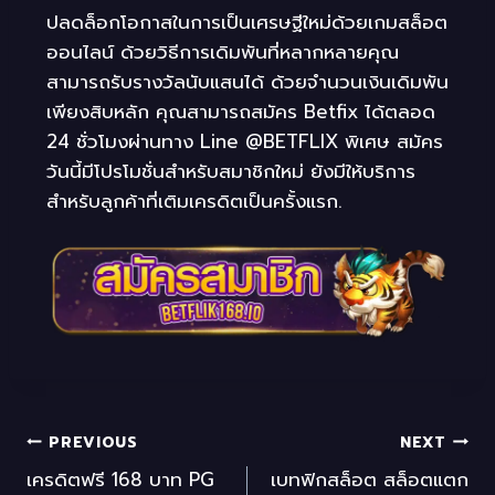
ปลดล็อกโอกาสในการเป็นเศรษฐีใหม่ด้วยเกมสล็อต
ออนไลน์ ด้วยวิธีการเดิมพันที่หลากหลายคุณ
สามารถรับรางวัลนับแสนได้ ด้วยจำนวนเงินเดิมพัน
เพียงสิบหลัก คุณสามารถสมัคร Betfix ได้ตลอด
24 ชั่วโมงผ่านทาง Line @BETFLIX พิเศษ สมัคร
วันนี้มีโปรโมชั่นสำหรับสมาชิกใหม่ ยังมีให้บริการ
สำหรับลูกค้าที่เติมเครดิตเป็นครั้งแรก.
PREVIOUS
NEXT
เครดิตฟรี 168 บาท PG
เบทฟิกสล็อต สล็อตแตก