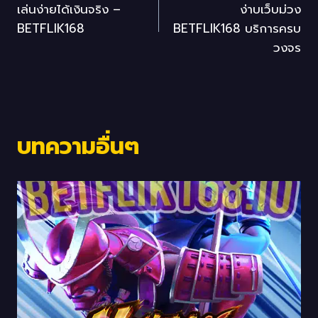
เล่นง่ายได้เงินจริง –
ง่าบเว็บม่วง
BETFLIK168
BETFLIK168 บริการครบ
วงจร
บทความอื่นๆ