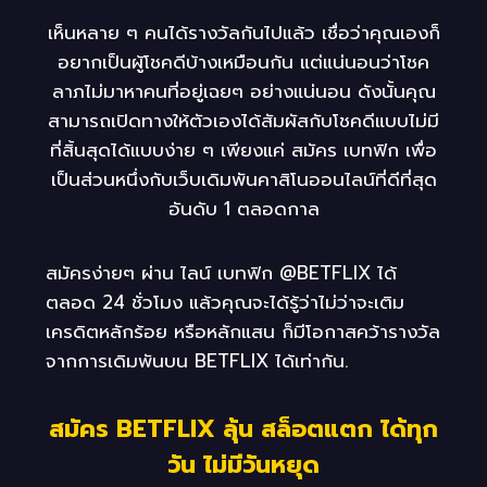
เห็นหลาย ๆ คนได้รางวัลกันไปแล้ว เชื่อว่าคุณเองก็
อยากเป็นผู้โชคดีบ้างเหมือนกัน แต่แน่นอนว่าโชค
ลาภไม่มาหาคนที่อยู่เฉยๆ อย่างแน่นอน ดังนั้นคุณ
สามารถเปิดทางให้ตัวเองได้สัมผัสกับโชคดีแบบไม่มี
ที่สิ้นสุดได้แบบง่าย ๆ เพียงแค่ สมัคร เบทฟิก เพื่อ
เป็นส่วนหนึ่งกับเว็บเดิมพันคาสิโนออนไลน์ที่ดีที่สุด
อันดับ 1 ตลอดกาล
สมัครง่ายๆ ผ่าน ไลน์ เบทฟิก @BETFLIX ได้
ตลอด 24 ชั่วโมง แล้วคุณจะได้รู้ว่าไม่ว่าจะเติม
เครดิตหลักร้อย หรือหลักแสน ก็มีโอกาสคว้ารางวัล
จากการเดิมพันบน BETFLIX ได้เท่ากัน.
สมัคร BETFLIX ลุ้น สล็อตแตก ได้ทุก
วัน ไม่มีวันหยุด