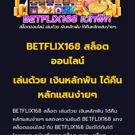
BETFLIX168 สล็อต
ออนไลน์
เล่นด้วย เงินหลักพัน ได้คืน
หลักแสนง่ายๆ
BETFLIX168 สล็อต เล่นด้วย เงินหลักพัน ได้คืน
หลักแสนง่ายๆ แสดงความยินดี BETFLIX168 แทง
สล็อตออนไลน์ กับ BETFLIX168 มีแต่ได้กับได้