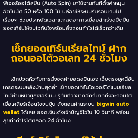
ฟีเจอร์ออโต้สปิน (Auto Spin) มาใช้งานทันทีตั้งค่าหมุน
อัตโนมัติ 50 หรือ 100 ไม้ ปล่อยให้ระบบรันรอบเกมไป
เรื่อยๆ ช่วยประหยัดเวลาและลดอาการเมื่อยล้าเร่งสปีดปั่น
ยอดเทิร์นให้จบไวทันใจพร้อมสั่งถอนกำไรได้เร็วกว่าเดิม
เช็กยอดเทิร์นเรียลไทม์ ฝาก
ถอนออโต้วอเลท 24 ชั่วโมง
เลิกปวดหัวกับการนั่งจดค่ายอดสปินเอง เว็บตรงยุคนี้อัป
เกรดระบบหลังบ้านสุดล้ำ เช็กยอดเทิร์นโอเวอร์ได้แบบเรียล
ไทม์ผ่านหน้ายูสเซอร์เนม รู้ทันทีว่าขาดอีกกี่บาทถึงจะถอนได้
เมื่อเคลียร์เงื่อนไขจบปุ๊บ สั่งถอนผ่านระบบ
bigwin auto
wallet
ได้เลย ยอดเงินเด้งเข้าบัญชีไวใน 10 วินาที พร้อม
ลุยทำกำไรได้ตลอด 24 ชั่วโมง