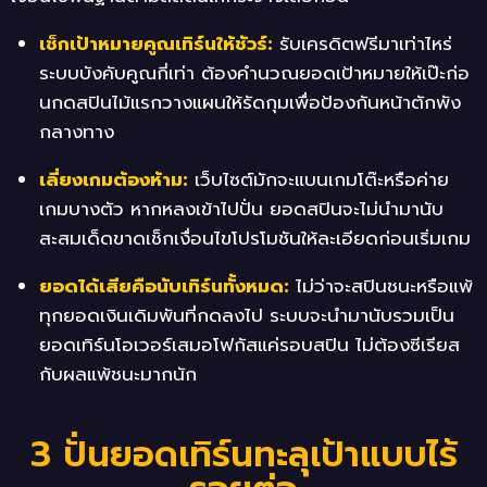
เช็กเป้าหมายคูณเทิร์นให้ชัวร์:
รับเครดิตฟรีมาเท่าไหร่
ระบบบังคับคูณกี่เท่า ต้องคำนวณยอดเป้าหมายให้เป๊ะก่อ
นกดสปินไม้แรกวางแผนให้รัดกุมเพื่อป้องกันหน้าตักพัง
กลางทาง
เลี่ยงเกมต้องห้าม:
เว็บไซต์มักจะแบนเกมโต๊ะหรือค่าย
เกมบางตัว หากหลงเข้าไปปั่น ยอดสปินจะไม่นำมานับ
สะสมเด็ดขาดเช็กเงื่อนไขโปรโมชันให้ละเอียดก่อนเริ่มเกม
ยอดได้เสียคือนับเทิร์นทั้งหมด:
ไม่ว่าจะสปินชนะหรือแพ้
ทุกยอดเงินเดิมพันที่กดลงไป ระบบจะนำมานับรวมเป็น
ยอดเทิร์นโอเวอร์เสมอโฟกัสแค่รอบสปิน ไม่ต้องซีเรียส
กับผลแพ้ชนะมากนัก
3 ปั่นยอดเทิร์นทะลุเป้าแบบไร้