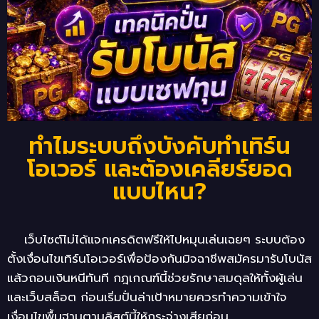
ทำไมระบบถึงบังคับทำเทิร์น
โอเวอร์ และต้องเคลียร์ยอด
แบบไหน?
เว็บไซต์ไม่ได้แจกเครดิตฟรีให้ไปหมุนเล่นเฉยๆ ระบบต้อง
ตั้งเงื่อนไขเทิร์นโอเวอร์เพื่อป้องกันมิจฉาชีพสมัครมารับโบนัส
แล้วถอนเงินหนีทันที กฎเกณฑ์นี้ช่วยรักษาสมดุลให้ทั้งผู้เล่น
และเว็บสล็อต ก่อนเริ่มปั่นล่าเป้าหมายควรทำความเข้าใจ
เงื่อนไขพื้นฐานตามลิสต์นี้ให้กระจ่างเสียก่อน