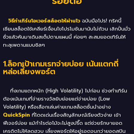
รอยต่อ
วิธีทำเทิร์นโอเวอร์สล็อตให้ผ่านไว
ฉบับมือโปร! ทริคนี้
เซียนสล็อตใช้เคลียร์เงื่อนไขโปรโมชันมานับไม่ถ้วน เลิกปั่นมั่ว
ซั่วแล้วหันมาเดินสเต็ปตามแผนนี้ ค่อยๆ สะสมยอดเทิร์นให้
ทะลุเพดานแบบชิลๆ
1.ล็อกเป้าเกมเรทจ่ายบ่อย เน้นแตกถี่
หล่อเลี้ยงพอร์ต
ทิ้งเกมแตกหนัก (High Volatility) ไปก่อน ช่วงทำเทิร์น
ต้องเน้นเกมที่จ่ายรางวัลยิบย่อยแต่จ่ายบ่อย (Low
Volatility) หรือเลือกเล่นค่ายเกมสล็อตชั้นนำอย่าง
QuickSpin
ที่โดดเด่นเรื่องสัญลักษณ์เรียงตัวง่าย เข้า
ฟีเจอร์บ่อย แม้กำไรต่อไม้จะไม่สูงปรี๊ด แต่ช่วยรักษายอด
เครดิตไม่ให้ลดฮวบ เลี้ยงพอร์ตให้อยู่รอดจนกว่ายอดสปิน