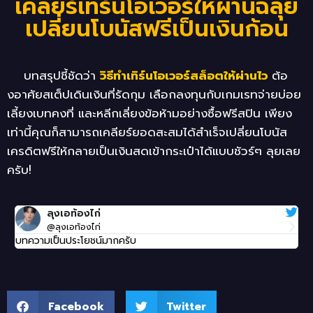
เคลียร์เทิร์นโอเวอร์ให้ผ่านฉลุย
เปลี่ยนโบนัสฟรีเป็นเงินก้อน
บทสรุปชี้ชัดว่า
วิธีทำเทิร์นโอเวอร์สล็อตให้ผ่านไว
ต้อ
งอาศัยสเต็ปเดินเงินที่รัดกุม เลือกลงทุนกับเกมเรทจ่ายบ่อย
เลี้ยงเบทคงที่ และหลีกเลี่ยงข้อห้ามอย่างซื้อฟรีสปิน เพียง
เท่านี้คุณก็สามารถเคลียร์ยอดสะสมได้สำเร็จเปลี่ยนโบนัส
เครดิตฟรีให้กลายเป็นเงินสดเข้ากระเป๋าได้แบบชัวร์ๆ ลุยเลย
ครับ!
ลุงเอท้องไก่
@ลุงเอท้องไก่
บทความเป็นประโยชน์มากครับ
ขอ
Facebook
Twitter