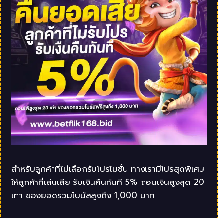
สำหรับลูกค้าที่ไม่เลือกรับโปรโมชั่น ทางเรามีโปรสุดพิเศษ
ให้ลูกค้าที่เล่นเสีย รับเงินคืนทันที 5% ถอนเงินสูงสุด 20
เท่า ของยอดรวมโบนัสสูงถึง 1,000 บาท