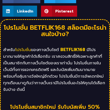
LinkedIn
Pinterest
โปรโมชั่น BETFLIK168 สล็อตมีอะไรน่า
สนใจบ้าง?
สำหรับ
โปรโมชั่น
ของทางเว็บไซต์
BETFLIK168
มีโปร
มากมายให้ลูกค้าได้เลือกรับ เราสงวนสิทธิ์ให้เฉพาะลูกค้าที่
เป็นสมาชิกกับทางเว็บไซต์ของเราเท่านั่น โปรโมชั่นภายใน
เว็บมีทั้งการแจกเครดิตฟรี และโบนัสเพิ่มเติมมากมาย
พร้อมทั้งลุ้นรางวัลใหญ่อีกด้วย โปรโมชั่นมีการอัพเดทใหม่
ทุกเดือนมาดูกันว่าทางเว็บเรามีโปรโมชั่นอะไรให้คุณได้เลือก
รับบ้าง ดังนี้
โปรโมชั่นสมาชิกใหม่ รับโบนัสเพิ่ม 50%