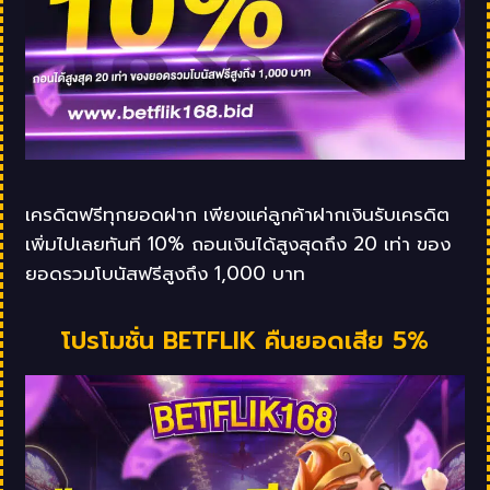
เครดิตฟรีทุกยอดฝาก เพียงแค่ลูกค้าฝากเงินรับเครดิต
เพิ่มไปเลยทันที 10% ถอนเงินได้สูงสุดถึง 20 เท่า ของ
ยอดรวมโบนัสฟรีสูงถึง 1,000 บาท
โปรโมชั่น BETFLIK คืนยอดเสีย 5%