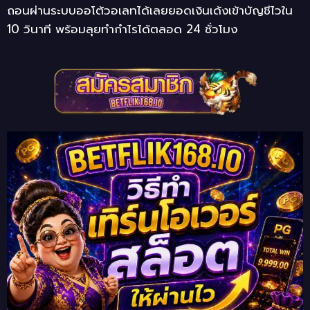
ถอนผ่านระบบออโต้วอเลทได้เลยยอดเงินเด้งเข้าบัญชีไวใน
10 วินาที พร้อมลุยทำกำไรได้ตลอด 24 ชั่วโมง