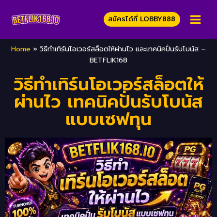
สมัครได้ที่ LOBBY888
Home
»
วิธีทำเทิร์นโอเวอร์สล็อตให้ผ่านไว และเทคนิคปั่นรับโบนัส –
BETFLIK168
วิธีทำเทิร์นโอเวอร์สล็อตให้
ผ่านไว เทคนิคปั่นรับโบนัส
แบบเซฟทุน