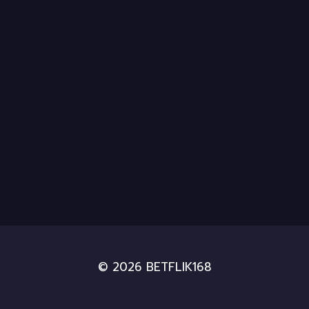
© 2026 BETFLIK168