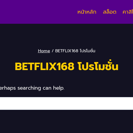
หน้าหลัก
สล็อต
คาสิ
Home
/
BETFLIX168 โปรโมชั่น
BETFLIX168 โปรโมชั่น
Perhaps searching can help.