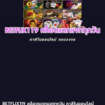
BETFLIX119 สล็อตแตกแจกทุกวัน คาสิโนออนไลน์