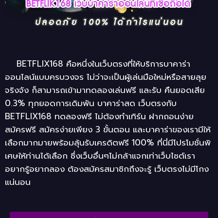
BETFLIX168 คือหนึ่งในเว็บตรงที่ให้บริการบาคาร่า
ออนไลน์แบบครบวงจร ไม่ว่าจะเป็นผู้เล่นมือใหม่หรือสายลุย
จริงจัง ก็สามารถเข้ามาทดลองเล่นฟรี และรับ คืนยอดเสีย
0.3% ทุกยอดการเดิมพัน บาคาร่าสด เว็บตรงกับ
BETFLIX168 ทดลองฟรี ไม่ต้องทำเทิร์น ฝากถอนง่าย
สมัครฟรี สมัครง่ายเพียง 3 ขั้นตอน และบาคาร่าของเรามีให้
เลือกมากมายพร้อมลุ้นรับเครดิตฟรี 100% ที่นี่มีโปรโมชั่นพิ
เศษให้ท่านได้เลือก ซึ่งเว็บอื่นๆไม่กล้าแจกเท่าเว็บไซต์เรา
อยากรู้อยากลอง ต้องสมัครสมาชิกถึงจะรู้ เว็บตรงไม่มีโกง
แน่นอน