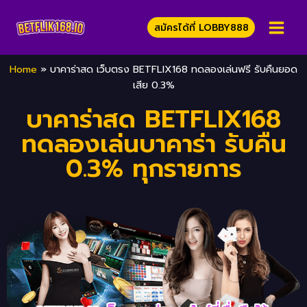
สมัครได้ที่ LOBBY888
Home
»
บาคาร่าสด เว็บตรง BETFLIX168 ทดลองเล่นฟรี รับคืนยอด
เสีย 0.3%
บาคาร่าสด BETFLIX168
ทดลองเล่นบาคาร่า รับคืน
0.3% ทุกรายการ