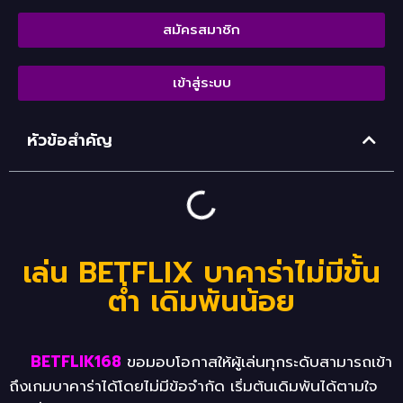
สมัครสมาชิก
เข้าสู่ระบบ
หัวข้อสำคัญ
เล่น BETFLIX บาคาร่าไม่มีขั้น
ต่ำ เดิมพันน้อย
BETFLIK168
ขอมอบโอกาสให้ผู้เล่นทุกระดับสามารถเข้า
ถึงเกมบาคาร่าได้โดยไม่มีข้อจำกัด เริ่มต้นเดิมพันได้ตามใจ