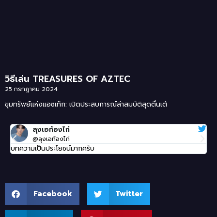
วิธีเล่น TREASURES OF AZTEC
25 กรกฎาคม 2024
ขุมทรัพย์แห่งแอซเท็ก: เปิดประสบการณ์ล่าสมบัติสุดตื่นเต้
ลุงเอท้องไก่
@ลุงเอท้องไก่
บทความเป็นประโยชน์มากครับ
ขอ
Facebook
Twitter