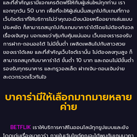
และที่สำคัญเรามีแจกเครดิตฟรีให้กับผู้เล่นใหม่ทุกท่าน เรา
แจกทุกวัน 50 บาท เพื่อที่จะให้ผู้เล่นนั้นสนุกไปกับเกมที่ทาง
เว็บไซต์เราที่ให้บริการไม่ว่าคุณจะมีงบน้อยหรืออยากเล่นแบบ
ประหยัด ก็สามารถสนุกไปกับเกมบาคาร่าได้โดยไม่ต้องกังวล
เรื่องเงินทุน บอกเลยว่าคุ้มกับคุ้มแน่นอน เว็บของเรารองรับ
การฝาก-ถอนออโต้ ไม่มีขั้นต่ำ เพลิดเพลินไปกับสาวสวย
ของเราได้เลย และที่สำคัญเว็บไซต์เรานั้น
ไม่ต้องลงทุนสูง ก็
สามารถสนุกกับบาคาร่าได้ ขั้นต่ำ 10 บาท และถอนไม่มีขั้นต่ำ
รองรับทุกธนาคาร และทรูวอลเล็ต ฝากเงิน-ถอนเงินง่าย
สะดวกรวดเร็วทันใจ
บาคาร่ามีให้เลือกมากมายหลาย
ค่าย
BETFLIK
เราให้บริการคาสิโนออนไลน์ทุกรูปแบบและยัง
โดดเด่นเรื่องบาคาร่า ภายในเว้บไซต์คุณจะได้พบกับเกมบาคา