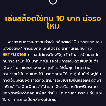
เล่นสล็อตใช้ทุน 10 บาท มีจริง
ไหม
หลายๆคนอาจจะสงสัยว่าเล่นสล็อตแค่ 10 มีจริงหรอ เล่น
ได้จริงไหม? คำตอบคือ เล่นได้จริง ถ้าท่านเล่นกับทาง
BETFLIX168
ท่านจะได้เครดิตฟรีทุกวันวันละ 50 และเล่น
กับทางเราแค่ 10 บาทเท่านั้นรองรับการเล่นด้วยเบทขั้นต่ำ
เพียง 1 บาทในหลายๆเกม ทุนที่เราให้นั้นลูกค้าทุกท่าน
สามารถนำไปเล่นเบท 10 บาทต่อเกมได้และลุ้นโบนัสใหญ่กับ
ทางเว็บไซต์ของเราได้คุณสามารถใช้โปรโมชั่นหรือเครดิตฟรี
เสริมเข้าไปเพื่อเพิ่มทุนได้ง่ายๆ เพียงรับเครดิตฟรีในระบบ
ของเราเพียงล็อคอินเพียงเท่านั้น และท่านสามารถเปลี่ยนเงิน
10 บาท กลายเป็นหลักพันได้เลย!