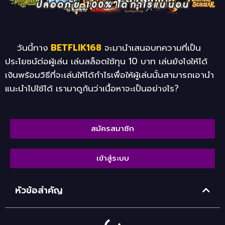
วันนี้ทาง
BETFLIK168
จะมานำเสนอบทความที่เป็น
ประโยชน์ต่อผู้เล่น เล่นสล็อตใช้ทุน 10 บาท เล่นยังไงให้ได้
เงินพร้อมวิธีที่จะเล่นให้ได้กำไรเพื่อให้ผู้เล่นนั้นสามารถเอานำ
แนะนำไปใช้ได้ เรามาดูกันว่าเนื้อหาจะเป็นอย่างไร?
สมัครสมาชิก
เข้าสู่ระบบ
หัวข้อสำคัญ