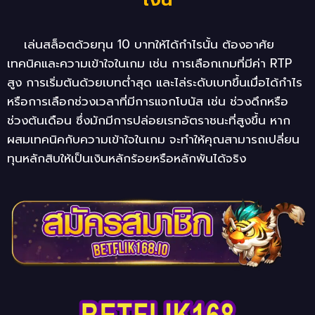
เล่นสล็อตด้วยทุน 10 บาทให้ได้กำไรนั้น ต้องอาศัย
เทคนิคและความเข้าใจในเกม เช่น การเลือกเกมที่มีค่า RTP
สูง การเริ่มต้นด้วยเบทต่ำสุด และไล่ระดับเบทขึ้นเมื่อได้กำไร
หรือการเลือกช่วงเวลาที่มีการแจกโบนัส เช่น ช่วงดึกหรือ
ช่วงต้นเดือน ซึ่งมักมีการปล่อยเรทอัตราชนะที่สูงขึ้น หาก
ผสมเทคนิคกับความเข้าใจในเกม จะทำให้คุณสามารถเปลี่ยน
ทุนหลักสิบให้เป็นเงินหลักร้อยหรือหลักพันได้จริง