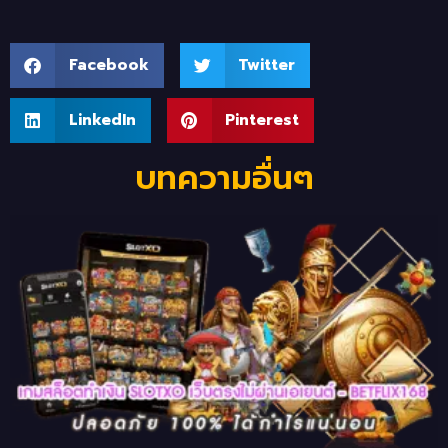
Facebook
Twitter
LinkedIn
Pinterest
บทความอื่นๆ