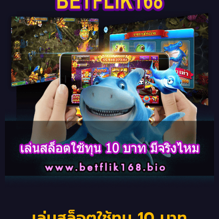
เล่นสล็อตใช้ทุน 10 บาท