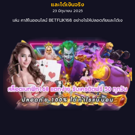
และได้เงินจริง
23 มิถุนายน 2025
เล่น คาสิโนออนไลน์ BETFLIK168 อย่างไรให้ปลอดภัยและได้เง