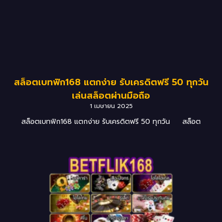
สล็อตเบทฟิก168 แตกง่าย รับเครดิตฟรี 50 ทุกวัน
เล่นสล็อตผ่านมือถือ
1 เมษายน 2025
สล็อตเบทฟิก168 แตกง่าย รับเครดิตฟรี 50 ทุกวัน สล็อต