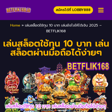
สมัครได้ที่ LOBBY888
Home
»
เล่นสล็อตใช้ทุน 10 บาท เล่นยังไงให้ได้เงิน 2025 –
BETFLIK168
เล่นสล็อตใช้ทุน 10 บาท เล่น
สล็อตผ่านมือถือได้ง่ายๆ