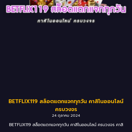
BETFLIX119 สล็อตแตกแจกทุกวัน คาสิโนออนไลน์
ครบวงจร
24 ตุลาคม 2024
BETFLIX119 สล็อตแตกแจกทุกวัน คาสิโนออนไลน์ ครบวงจร คาสิ