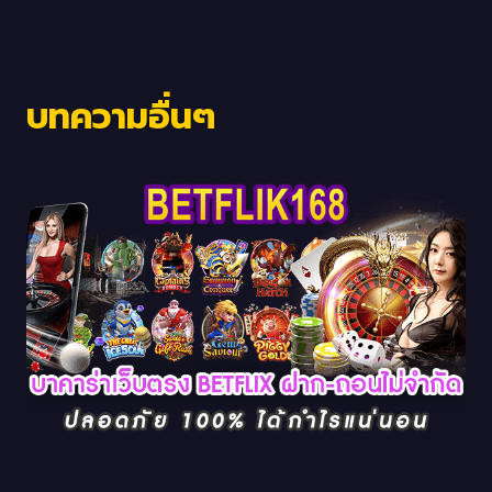
บทความอื่นๆ