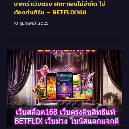
บาคาร่าเว็บตรง ฝาก-ถอนไม่จำกัด ไม่
ต้องทำเทิร์น – BETFLIX168
10 กุมภาพันธ์ 2025