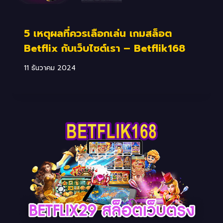
5 เหตุผลที่ควรเลือกเล่น เกมสล็อต
Betflix กับเว็บไซต์เรา – Betflik168
11 ธันวาคม 2024