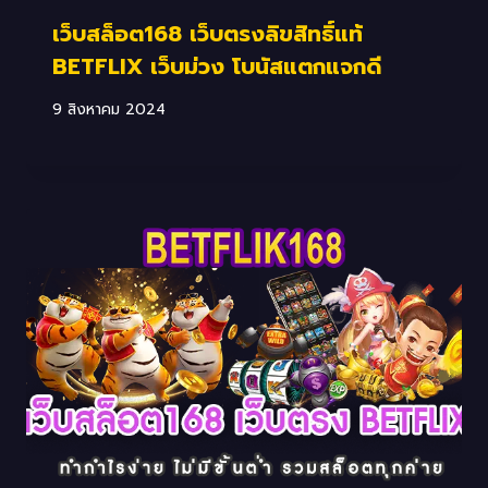
เว็บสล็อต168 เว็บตรงลิขสิทธิ์แท้
BETFLIX เว็บม่วง โบนัสแตกแจกดี
9 สิงหาคม 2024