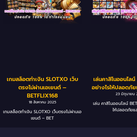
เกมสล็อตทำเงิน SLOTXO เว็บ
เล่นคาสิโนออนไลน
ตรงไม่ผ่านเอเยนต์ –
อย่างไรให้ปลอดภัยแ
23 มิถุนายน
BETFLIX168
18 สิงหาคม 2025
เล่น คาสิโนออนไลน์ BE
ให้ปลอดภัยแล
เกมสล็อตทำเงิน SLOTXO เว็บตรงไม่ผ่านเอ
เยนต์ – BET