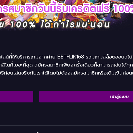
อนไลน์ที่ให้บริการเกมจากค่าย BETFLIK168 รวมเกมสล็อตออนลไ
ิโนที่เยอะที่สุด สมัครสมาชิกเพียงครั้งเดียวก็สามารถเล่นได้ทุก
่อนเล่นจริงกับเราได้โดยไม่ต้องสมัครสมาชิกหรือเติมเงินก่อนเล่
เข้าสู่ระบบ