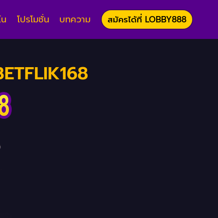
โน
โปรโมชั่น
บทความ
สมัครได้ที่ LOBBY888
 BETFLIK168