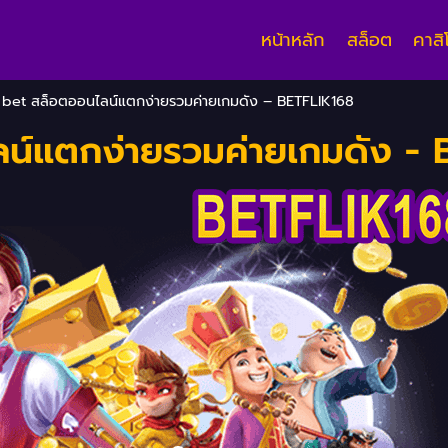
หน้าหลัก
สล็อต
คาสิ
 bet สล็อตออนไลน์แตกง่ายรวมค่ายเกมดัง – BETFLIK168
ลน์แตกง่ายรวมค่ายเกมดัง -