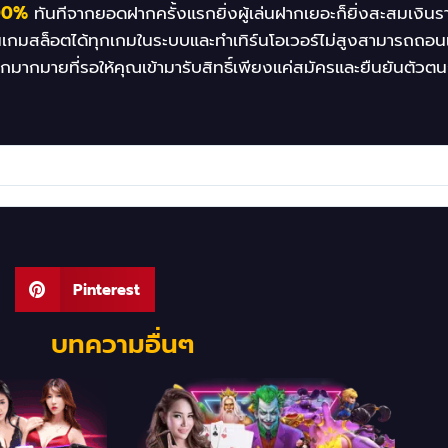
100%
ทันทีจากยอดฝากครั้งแรกยิ่งผู้เล่นฝากเยอะก็ยิ่งสะสมเงิน
เล่นเกมสล็อตได้ทุกเกมในระบบและทำเทิร์นโอเวอร์ไม่สูงสามารถถอน
มากมายที่รอให้คุณเข้ามารับสิทธิ์เพียงแค่สมัครและยืนยันตัวต
Pinterest
บทความอื่นๆ