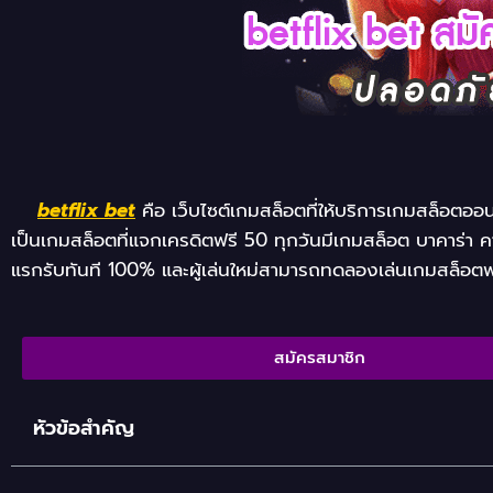
betflix bet
คือ เว็บไซต์เกมสล็อตที่ให้บริการเกมสล็อตอ
เป็นเกมสล็อตที่แจกเครดิตฟรี 50 ทุกวันมีเกมสล็อต บาคาร่า คาส
แรกรับทันที 100% และผู้เล่นใหม่สามารถทดลองเล่นเกมสล็อตฟรีก
สมัครสมาชิก
หัวข้อสำคัญ