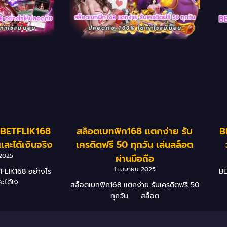
์ BETFLIK168
สล็อตเบทฟิก168 แตกง่าย รับ
B
ละได้เงินจริง
เครดิตฟรี 50 ทุกวัน เล่นสล็อต
 2025
ผ่านมือถือ
1 เมษายน 2025
TFLIK168 อย่างไร
BE
ะได้เง
สล็อตเบทฟิก168 แตกง่าย รับเครดิตฟรี 50
ทุกวัน สล็อต