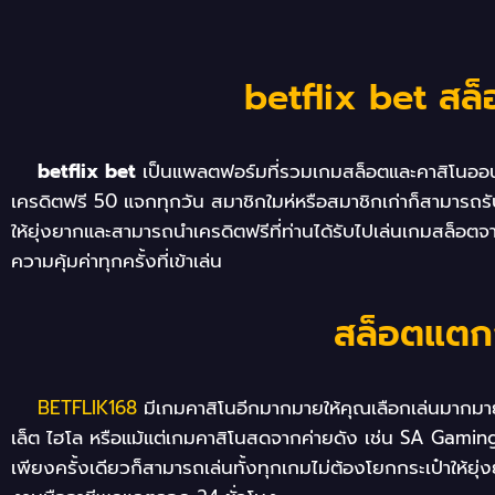
betflix bet สล็
betflix bet
เป็นแพลตฟอร์มที่รวมเกมสล็อตและคาสิโนออนไล
เครดิตฟรี 50 แจกทุกวัน สมาชิกใมห่หรือสมาชิกเก่าก็สามารถรับเ
ให้ยุ่งยากและสามารถนำเครดิตฟรีที่ท่านได้รับไปเล่นเกมสล็อตจา
ความคุ้มค่าทุกครั้งที่เข้าเล่น
สล็อตแตกง่
BETFLIK168
มีเกมคาสิโนอีกมากมายให้คุณเลือกเล่นมากมายและ
เล็ต ไฮโล หรือแม้แต่เกมคาสิโนสดจากค่ายดัง เช่น SA Gamin
เพียงครั้งเดียวก็สามารถเล่นทั้งทุกเกมไม่ต้องโยกกระเป๋าให้ย