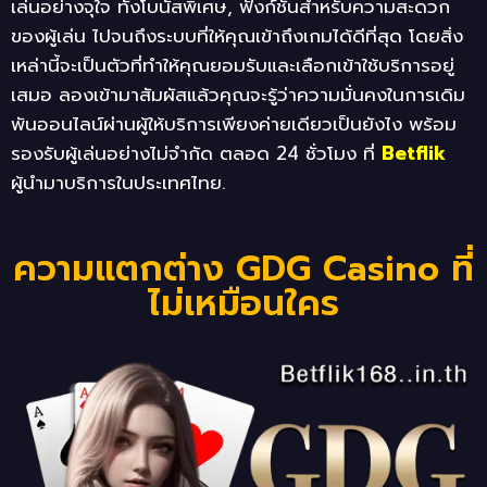
เล่นอย่างจุใจ ทั้งโบนัสพิเศษ, ฟังก์ชันสำหรับความสะดวก
ของผู้เล่น ไปจนถึงระบบที่ให้คุณเข้าถึงเกมได้ดีที่สุด โดยสิ่ง
เหล่านี้จะเป็นตัวที่ทำให้คุณยอมรับและเลือกเข้าใช้บริการอยู่
เสมอ ลองเข้ามาสัมผัสแล้วคุณจะรู้ว่าความมั่นคงในการเดิม
พันออนไลน์ผ่านผู้ให้บริการเพียงค่ายเดียวเป็นยังไง พร้อม
รองรับผู้เล่นอย่างไม่จำกัด ตลอด 24 ชั่วโมง ที่
Betflik
ผู้นำมาบริการในประเทศไทย.
ความแตกต่าง GDG Casino ที่
ไม่เหมือนใคร