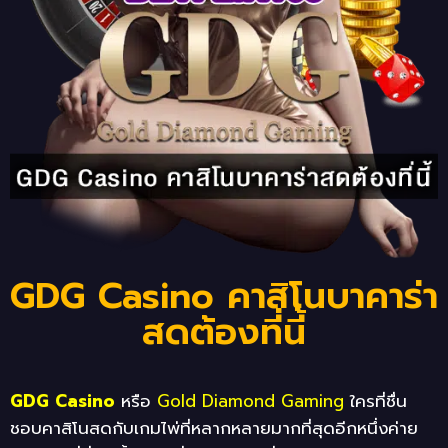
GDG Casino คาสิโนบาคาร่า
สดต้องที่นี้
GDG Casino
หรือ
Gold Diamond Gaming
ใครที่ชื่น
ชอบคาสิโนสดกับเกมไพ่ที่หลากหลายมากที่สุดอีกหนึ่งค่าย