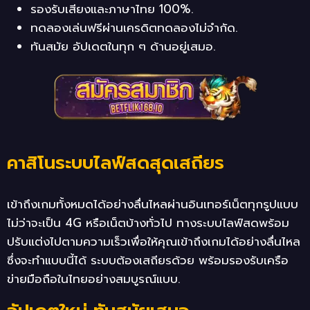
รองรับเสียงและภาษาไทย 100%.
ทดลองเล่นฟรีผ่านเครดิตทดลองไม่จำกัด.
ทันสมัย อัปเดตในทุก ๆ ด้านอยู่เสมอ.
คาสิโนระบบไลฟ์สดสุดเสถียร
เข้าถึงเกมทั้งหมดได้อย่างลื่นไหลผ่านอินเทอร์เน็ตทุกรูปแบบ
ไม่ว่าจะเป็น 4G หรือเน็ตบ้างทั่วไป ทางระบบไลฟ์สดพร้อม
ปรับแต่งไปตามความเร็วเพื่อให้คุณเข้าถึงเกมได้อย่างลื่นไหล
ซึ่งจะทำแบบนี้ได้ ระบบต้องเสถียรด้วย พร้อมรองรับเครือ
ข่ายมือถือในไทยอย่างสมบูรณ์แบบ.