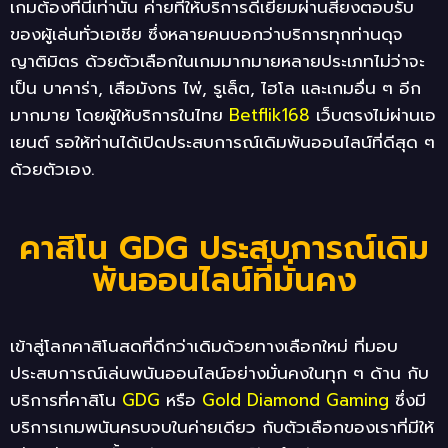
เกมต้องที่นี่เท่านั้น ค่ายที่ให้บริการดีเยี่ยมผ่านสียงตอบรับ
ของผู้เล่นทั่วเอเชีย ซึ่งหลายคนบอกว่าบริการทุกท่านดุจ
ญาติมิตร ด้วยตัวเลือกในเกมมากมายหลายประเภทไม่ว่าจะ
เป็น บาคาร่า, เสือมังกร ไพ่, รูเล็ต, ไฮโล และเกมอื่น ๆ อีก
มากมาย โดยผู้ให้บริการในไทย
Betflik168
เว็บตรงไม่ผ่านเอ
เยนต์ รอให้ท่านได้เปิดประสบการณ์เดิมพันออนไลน์ที่ดีสุด ๆ
ด้วยตัวเอง.
คาสิโน GDG ประสบการณ์เดิม
พันออนไลน์ที่มั่นคง
เข้าสู่โลกคาสิโนสดที่ดีกว่าเดิมด้วยทางเลือกใหม่ ที่มอบ
ประสบการณ์เล่นพนันออนไลน์อย่างมั่นคงในทุก ๆ ด้าน กับ
บริการที่คาสิโน
GDG
หรือ
Gold Diamond Gaming
ซึ่งมี
บริการเกมพนันครบจบในค่ายเดียว กับตัวเลือกของเราที่มีให้