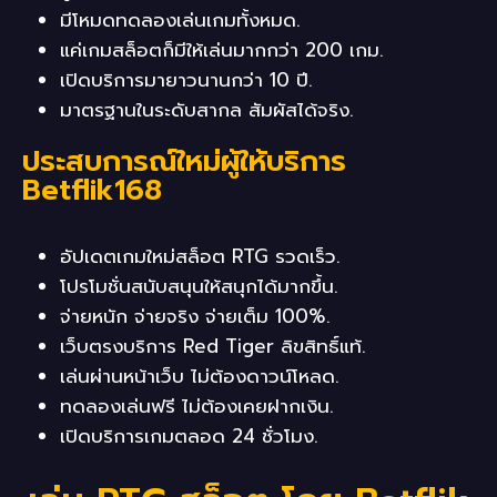
มีโหมดทดลองเล่นเกมทั้งหมด.
แค่เกมสล็อตก็มีให้เล่นมากกว่า 200 เกม.
เปิดบริการมายาวนานกว่า 10 ปี.
มาตรฐานในระดับสากล สัมผัสได้จริง.
ประสบการณ์ใหม่ผู้ให้บริการ
Betflik168
อัปเดตเกมใหม่สล็อต RTG รวดเร็ว.
โปรโมชั่นสนับสนุนให้สนุกได้มากขึ้น.
จ่ายหนัก จ่ายจริง จ่ายเต็ม 100%.
เว็บตรงบริการ Red Tiger ลิขสิทธิ์แท้.
เล่นผ่านหน้าเว็บ ไม่ต้องดาวน์โหลด.
ทดลองเล่นฟรี ไม่ต้องเคยฝากเงิน.
เปิดบริการเกมตลอด 24 ชั่วโมง.