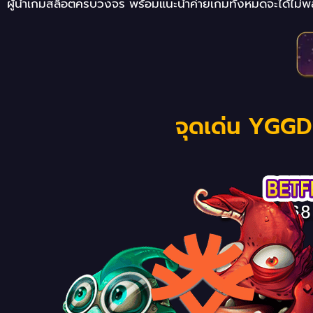
ผู้นำเกมสล็อตครบวงจร พร้อมแนะนำค่ายเกมทั้งหมดจะได้ไม่พล
จุดเด่น YGGD